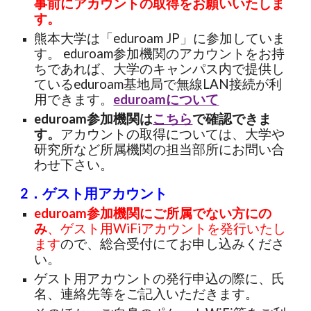
事前にアカウントの取得をお願いいたしま
す。
熊本大学は「eduroam JP」に参加していま
す。 eduroam参加機関のアカウントをお持
ちであれば、大学のキャンパス内で提供し
ているeduroam基地局で無線LAN接続が利
用できます。
eduroamについて
eduroam参加機関は
こちら
で確認できま
す。
アカウントの取得については、大学や
研究所など所属機関の担当部所にお問い合
わせ下さい。
2．ゲスト用アカウント
eduroam参加機関にご所属でない方にの
み
、
ゲスト用
WiFi
アカウントを発行いたし
ます
ので、
総合受付にてお申し込みくださ
い。
ゲスト用アカウントの発行申込の際に、氏
名、連絡先等をご記入いただきます。